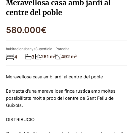
Meravellosa casa amb jardí al
centre del poble
580.000€
habitacions
banys
Superfície
Parcel·la
261 m²
492 m²
4
3
Meravellosa casa amb jardí al centre del poble
Es tracta d'una meravellosa finca rústica amb moltes
possibilitats molt a prop del centre de Sant Feliu de
Guíxols.
DISTRIBUCIÓ