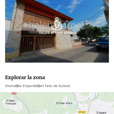
ENTORN
Sant Feliu de Guíxols és un municipi de la comarca del
Baix Empordà, a la província de Girona, on hi podem
Veure el tour virtual
trobar les platges més boniques de la Costa Brava.
Es troba a només 30 km de la ciutat de Girona i a 80 km
de la ciutat de Barcelona. ref 4347
Explorar la zona
Girona
Baix Empordà
Sant Feliu de Guíxols