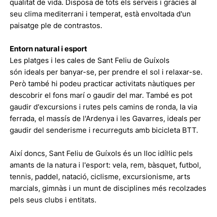
qualitat de vida. Disposa de tots els serveis i gràcies al
seu clima mediterrani i temperat, està envoltada d'un
paisatge ple de contrastos.
Entorn natural i esport
Les platges i les cales de Sant Feliu de Guíxols
són ideals per banyar-se, per prendre el sol i relaxar-se.
Però també hi podeu practicar activitats nàutiques per
descobrir el fons marí o gaudir del mar. També es pot
gaudir d'excursions i rutes pels camins de ronda, la via
ferrada, el massís de l'Ardenya i les Gavarres, ideals per
gaudir del senderisme i recurreguts amb bicicleta BTT.
Així doncs, Sant Feliu de Guíxols és un lloc idíl·lic pels
amants de la natura i l'esport: vela, rem, bàsquet, futbol,
tennis, paddel, natació, ciclisme, excursionisme, arts
marcials, gimnàs i un munt de disciplines més recolzades
pels seus clubs i entitats.