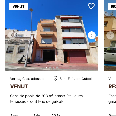
VENUT
RE
Venda, Casa adossada
Vend
Sant Feliu de Guíxols
VENUT
RE
Casa de poble de 203 m² construïts i dues
Enca
terrasses a sant feliu de guíxols
gara
3
3
203
3