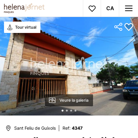
CA
Tour virtual
Veure la galeria
Sant Feliu de Guíxols
Ref:
4347