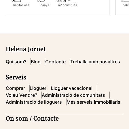
habitacions
banys
m² construïts
habi
Helena Jornet
Qui som?
Blog
Contacte
Treballa amb nosaltres
Serveis
Comprar
Lloguer
Lloguer vacacional
Voleu Vendre?
Administració de comunitats
Administració de lloguers
Més serveis immobiliaris
On som / Contacte