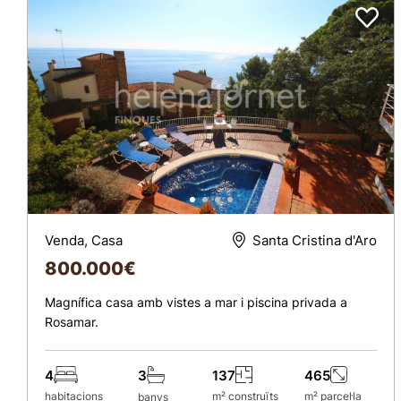
Venda, Casa
Santa Cristina d'Aro
800.000
€
Magnífica casa amb vistes a mar i piscina privada a
Rosamar.
4
137
465
3
habitacions
m² construïts
m² parcel·la
banys