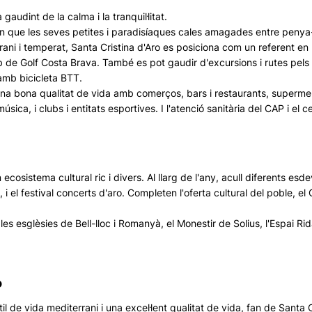
gaudint de la calma i la tranquil·litat.
diuen que les seves petites i paradisíaques cales amagades entre peny
errani i temperat, Santa Cristina d'Aro es posiciona com un referent e
b de Golf Costa Brava. També es pot gaudir d'excursions i rutes pels c
 amb bicicleta BTT.
a bona qualitat de vida amb comerços, bars i restaurants, supermerca
ica, i clubs i entitats esportives. I l'atenció sanitària del CAP i el c
cosistema cultural ric i divers. Al llarg de l'any, acull diferents es
, i el festival concerts d'aro. Completen l'oferta cultural del poble, e
 les esglèsies de Bell-lloc i Romanyà, el Monestir de Solius, l'Espai 
o
il de vida mediterrani i una excel·lent qualitat de vida, fan de Santa C