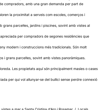
tipus de compradors, amb una gran demanda per part de
aloren la proximitat a serveis com escoles, comerços i
grans parcel·les, jardins i piscines, sovint amb vistes al
olt apreciada per compradors de segones residències que
eny modern i construccions més tradicionals. Són molt
 i grans parcel·les, sovint amb vistes panoràmiques.
Rodoreda. Les propietats aquí són principalment masies o cases
ciada per qui vol allunyar-se del bullici sense perdre connexió
vistes a mar a Santa Cristina d'Aro i Rosamar / Locals