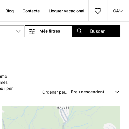
Blog
Contacte
Lloguer vacacional
CA
Buscar
Més filtres
 amb
b més
u i per
Ordenar per...