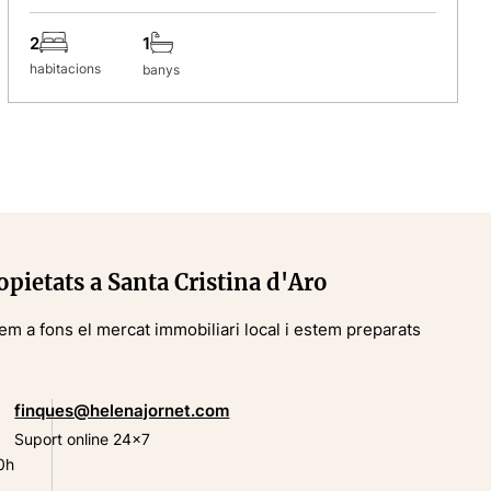
2
1
habitacions
banys
opietats a Santa Cristina d'Aro
em a fons el mercat immobiliari local i estem preparats
finques@helenajornet.com
Suport online 24x7
0h