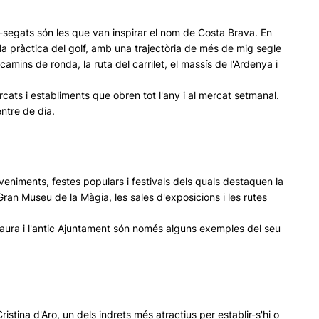
a-segats són les que van inspirar el nom de Costa Brava. En
n la pràctica del golf, amb una trajectòria de més de mig segle
amins de ronda, la ruta del carrilet, el massís de l'Ardenya i
ts i establiments que obren tot l'any i al mercat setmanal.
entre de dia.
deveniments, festes populars i festivals dels quals destaquen la
l Gran Museu de la Màgia, les sales d'exposicions i les rutes
Ridaura i l'antic Ajuntament són només alguns exemples del seu
ristina d'Aro, un dels indrets més atractius per establir-s'hi o