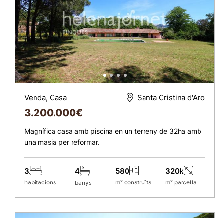
Venda, Casa
Santa Cristina d'Aro
3.200.000
€
Magnífica casa amb piscina en un terreny de 32ha amb
una masia per reformar.
3
580
320k
4
habitacions
m² construïts
m² parcel·la
banys