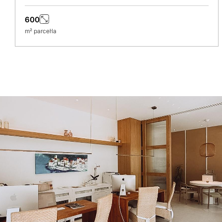
600
m² parcel·la