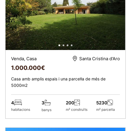
Venda, Casa
Santa Cristina d'Aro
1.000.000
€
Casa amb amplis espais i una parcel·la de més de
5000m2
4
200
5230
3
habitacions
m² construïts
m² parcel·la
banys