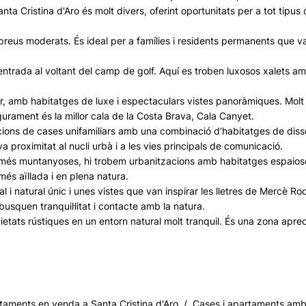
 Santa Cristina d'Aro és molt divers, oferint oportunitats per a tot 
a preus moderats. És ideal per a famílies i residents permanents que v
ntrada al voltant del camp de golf. Aquí es troben luxosos xalets amb 
mar, amb habitatges de luxe i espectaculars vistes panoràmiques. M
segurament és la millor cala de la Costa Brava, Cala Canyet.
cions de cases unifamiliars amb una combinació d’habitatges de diss
a proximitat al nucli urbà i a les vies principals de comunicació.
 més muntanyoses, hi trobem urbanitzacions amb habitatges espaiosos
és aïllada i en plena natura.
l i natural únic i unes vistes que van inspirar les lletres de Mercè 
busquen tranquil·litat i contacte amb la natura.
pietats rústiques en un entorn natural molt tranquil. És una zona apre
artaments en venda a Santa Cristina d'Aro / Cases i apartaments amb 