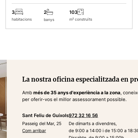
3
103
2
habitacions
m² construïts
banys
La nostra oficina especialitzada en pr
Amb
més de 35 anys d'experiència a la zona
, coneix
per oferir-vos el millor assessorament possible.
Sant Feliu de Guíxols
972 32 16 56
Passeig del Mar, 25
De dimarts a divendres,
Com arribar
de 9:00 a 14:00 i de 15:00 a 18:3
Dissabte, de 9:00 a 15:00h