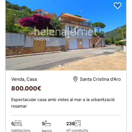
Venda, Casa
Santa Cristina d'Aro
800.000
€
Espectacular casa amb vistes al mar a la urbanització
rosamar
5
238
5
habitacions
m² construïts
banys