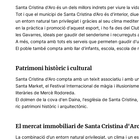
Santa Cristina d'Aro és un dels millors indrets per viure la vida 
Tot i que el municipi de Santa Cristina d’Aro és d’interior, 
un entorn natural tan privilegiat i gràcies al seu clima medit
en la pràctica i promoció d'aquest esport, i ho fa des del Clu
les Gavarres, ideals per gaudir del senderisme i recurreguts
A més, compta amb tots els serveis que permeten gaudir d'un
El poble també compta amb llar d'infants, escola, escola de mús
Patrimoni històric i cultural
Santa Cristina d'Aro compta amb un teixit associatiu i amb un e
Santa Market, el Festival Internacional de màgia i il·lusionisme
literàries de Mercè Rodoreda.
El dolmen de la cova d'en Daina, l'esglèsia de Santa Cristina,
ric patrimoni històric i arquitectònic.
El mercat immobiliari de Santa Cristina d'Ar
La combinació d’un entorn natural privilegiat, un clima i un est