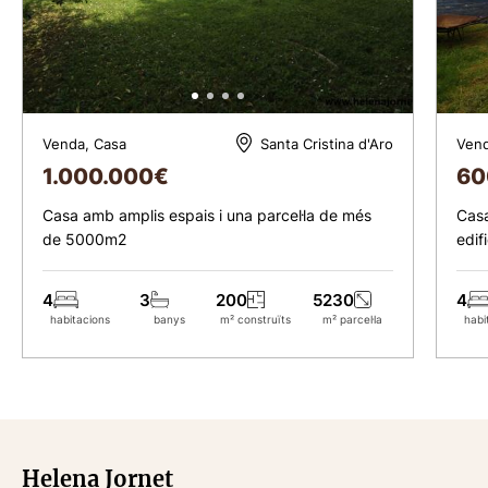
Venda, Casa
Vend
Santa Cristina d'Aro
1.000.000
€
60
Casa amb amplis espais i una parcel·la de més
Casa
de 5000m2
edif
4
3
200
5230
4
habitacions
banys
m² construïts
m² parcel·la
habi
Helena Jornet