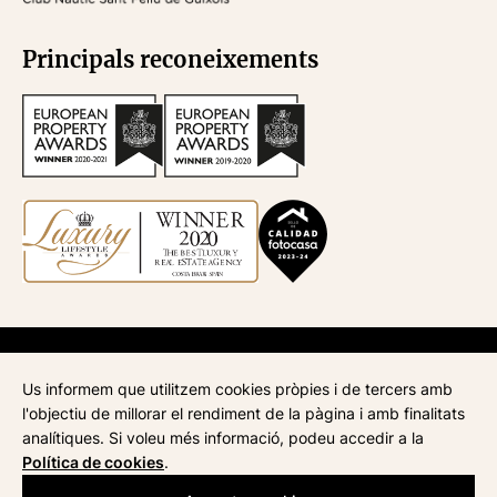
Principals reconeixements
API
670
| Administració de finques
945
| ATA
268
| AICAT
4435
Us informem que utilitzem cookies pròpies i de tercers amb
Avís legal
l'objectiu de millorar el rendiment de la pàgina i amb finalitats
Política de privacitat
analítiques. Si voleu més informació, podeu accedir a la
Política de cookies
Política de cookies
.