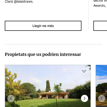
sector im
Clarà @lalaidraws.
Awards, 
d’arquite
immobili
han arrib
celebrat 
Llegir-ne més
actual.El
format p
atorgat 
Website 
Propietats que us podrien interessar