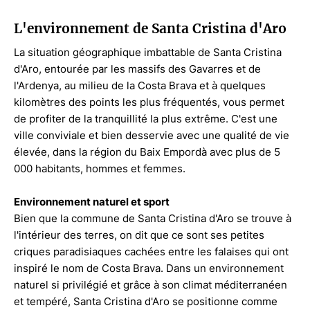
vacances et des longs séjours, spécialement pour les
amateurs de tranquillité. ref 3548
L'environnement de Santa Cristina d'Aro
En parfait état
La situation géographique imbattable de Santa Cristina
d'Aro, entourée par les massifs des Gavarres et de
Surface habitable 126.65 m²
l'Ardenya, au milieu de la Costa Brava et à quelques
kilomètres des points les plus fréquentés, vous permet
Surface construite 137 m²
de profiter de la tranquillité la plus extrême. C'est une
ville conviviale et bien desservie avec une qualité de vie
CH : G01097415001
élevée, dans la région du Baix Empordà avec plus de 5
000 habitants, hommes et femmes.
TP : taux en vigueur
Environnement naturel et sport
Frais de notaire et d'enregistrement selon les tarifs
Bien que la commune de Santa Cristina d'Aro se trouve à
officiels Non inclus dans le prix
l'intérieur des terres, on dit que ce sont ses petites
criques paradisiaques cachées entre les falaises qui ont
Numéro d'enregistrement AICAT 4435
inspiré le nom de Costa Brava. Dans un environnement
naturel si privilégié et grâce à son climat méditerranéen
Numéro API 670
et tempéré, Santa Cristina d'Aro se positionne comme