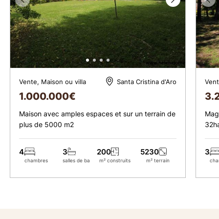
Vente, Maison ou villa
Vent
Santa Cristina d'Aro
1.000.000
€
3.
Maison avec amples espaces et sur un terrain de
Magn
plus de 5000 m2
32ha
4
3
200
5230
3
chambres
salles de bains
m² construits
m² terrain
cha