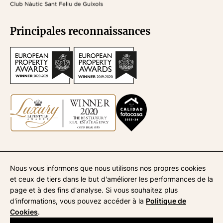
Principales reconnaissances
Nous vous informons que nous utilisons nos propres cookies
API
670
| Syndic de la copropriété
945
| ATA
268
| AICAT
4435
et ceux de tiers dans le but d'améliorer les performances de la
Mentions légales
page et à des fins d'analyse. Si vous souhaitez plus
Politique de confidentialité
d'informations, vous pouvez accéder à la
Politique de
Politique de cookies
Cookies
.