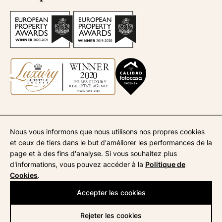
Nous vous informons que nous utilisons nos propres cookies
API
670
| Syndic de la copropriété
945
| ATA
268
| AICAT
4435
et ceux de tiers dans le but d'améliorer les performances de la
Mentions légales
page et à des fins d'analyse. Si vous souhaitez plus
Politique de confidentialité
d'informations, vous pouvez accéder à la
Politique de
Politique de cookies
Cookies
.
Accepter les cookies
Rejeter les cookies
©2026 Helenajornet
Developed by:
EM