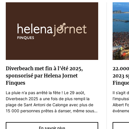
Diverbeach met fin à l'été 2025,
22.000
sponsorisé par Helena Jornet
2023 s
Finques
Finqu
La pluie n'a pas arrêté la fête ! Le 29 août,
Il s’agit
Diverbeach 2025 a une fois de plus rempli la
l’impuls
plage de Sant Antoni de Calonge avec plus de
Albert F
15 000 personnes prêtes à danser, même sous
événemen
la pluie. Une fois de plus, Helena Jornet Finques
moment e
a sponsorisé la fête de fin d'été la plus folle de la
pour se 
En savoir plus
Costa Brava, organisée par l'orchestre Di-
70 et 80