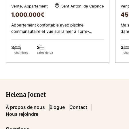
Vente, Appartement
Vent
Sant Antoni de Calonge
1.000.000
€
45
Appartement confortable avec piscine
Mais
communautaire et vue sur la mer à Torre-
dans
Valentina
Guíx
3
2
3
chambres
salles de bains
cha
Helena Jornet
À propos de nous
Blogue
Contact
Nous rejoindre