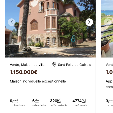
Vente, Maison ou villa
Vent
Sant Feliu de Guixols
1.150.000
€
1.
Maison individuelle exceptionnelle
Appa
comm
Vale
9
6
320
4774
3
chambres
salles de bains
m² construits
m² terrain
cha