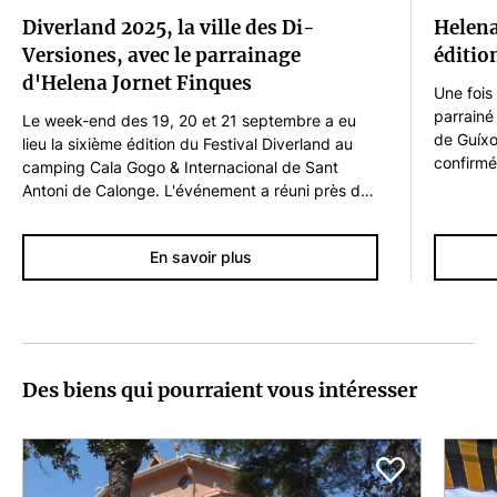
Diverland 2025, la ville des Di-
Helena
Versiones, avec le parrainage
éditio
d'Helena Jornet Finques
Une fois
parrainé 
Le week-end des 19, 20 et 21 septembre a eu
de Guíxol
lieu la sixième édition du Festival Diverland au
confirmé
camping Cala Gogo & Internacional de Sant
l'un des
Antoni de Calonge. L'événement a réuni près de
de la Co
2 500 fans de l'Orchestre Di-Versiones, grands
une réfé
passionnés des années 80 et 90, qui ont une fois
Le festi
En savoir plus
de plus animé la fête. La ville de l'Orchestre Di-
proposé 
Versiones a une fois de plus proposé un
jamais :
programme très varié, adapté à tous les publics,
flamenco
avec des ateliers créatifs, des jeux interactifs,
des…
Des biens qui pourraient vous intéresser