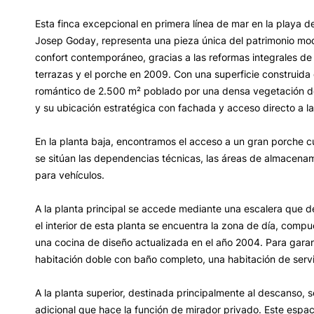
Esta finca excepcional en primera línea de mar en la playa d
Josep Goday, representa una pieza única del patrimonio mode
confort contemporáneo, gracias a las reformas integrales de l
terrazas y el porche en 2009. Con una superficie construida 
romántico de 2.500 m² poblado por una densa vegetación de 
y su ubicación estratégica con fachada y acceso directo a la
En la planta baja, encontramos el acceso a un gran porche c
se sitúan las dependencias técnicas, las áreas de almacenamie
para vehículos.
A la planta principal se accede mediante una escalera que d
el interior de esta planta se encuentra la zona de día, comp
una cocina de diseño actualizada en el año 2004. Para garant
habitación doble con baño completo, una habitación de servi
A la planta superior, destinada principalmente al descanso, 
adicional que hace la función de mirador privado. Este espac