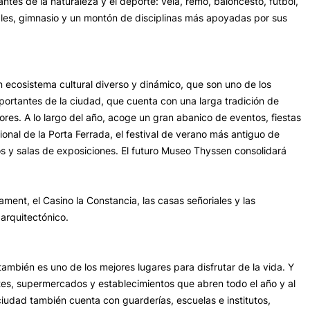
mantes de la naturaleza y el deporte: vela, remo, baloncesto, fútbol,
iales, gimnasio y un montón de disciplinas más apoyadas por sus
un ecosistema cultural diverso y dinámico, que son uno de los
portantes de la ciudad, que cuenta con una larga tradición de
tores. A lo largo del año, acoge un gran abanico de eventos, fiestas
ional de la Porta Ferrada, el festival de verano más antiguo de
os y salas de exposiciones. El futuro Museo Thyssen consolidará
vament, el Casino la Constancia, las casas señoriales y las
arquitectónico.
 también es uno de los mejores lugares para disfrutar de la vida. Y
ntes, supermercados y establecimientos que abren todo el año y al
iudad también cuenta con guarderías, escuelas e institutos,