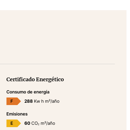
Certificado Energético
Consumo de energía
F
288
Kw h m²/año
Emisiones
E
60
CO₂ m²/año