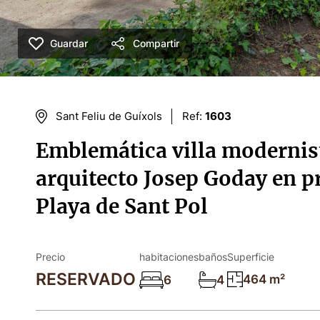
Guardar
Compartir
Sant Feliu de Guíxols
Ref:
1603
Emblemática villa modernist
arquitecto Josep Goday en pr
Playa de Sant Pol
Precio
habitaciones
baños
Superficie
RESERVADO
464 m²
6
4