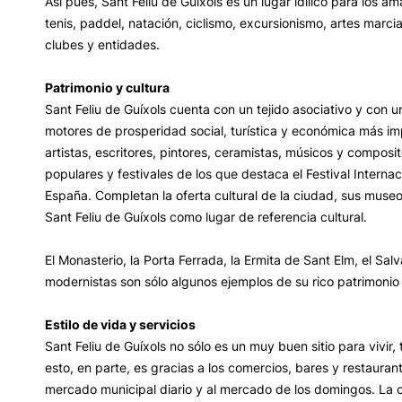
Así pues, Sant Feliu de Guíxols es un lugar idílico para los a
tenis, paddel, natación, ciclismo, excursionismo, artes marc
clubes y entidades.
Patrimonio y cultura
Sant Feliu de Guíxols cuenta con un tejido asociativo y con 
motores de prosperidad social, turística y económica más im
artistas, escritores, pintores, ceramistas, músicos y composi
populares y festivales de los que destaca el Festival Internac
España. Completan la oferta cultural de la ciudad, sus muse
Sant Feliu de Guíxols como lugar de referencia cultural.
El Monasterio, la Porta Ferrada, la Ermita de Sant Elm, el Sal
modernistas son sólo algunos ejemplos de su rico patrimonio 
Estilo de vida y servicios
Sant Feliu de Guíxols no sólo es un muy buen sitio para vivir,
esto, en parte, es gracias a los comercios, bares y restaura
mercado municipal diario y al mercado de los domingos. La c