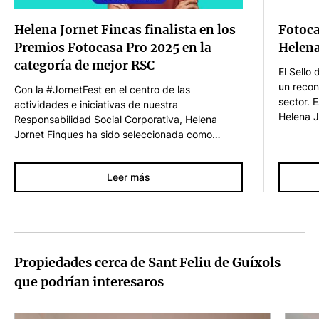
Helena Jornet Fincas finalista en los
Fotoca
Premios Fotocasa Pro 2025 en la
Helena
categoría de mejor RSC
El Sello
un recon
Con la #JornetFest en el centro de las
sector. E
actividades e iniciativas de nuestra
Helena J
Responsabilidad Social Corporativa, Helena
grandes 
Jornet Finques ha sido seleccionada como
transpar
finalista en el Premio Vivienda a la mejor RSC en
excepcio
la nueva edición de los Premios Fotocasa Pro
Leer más
2025. En esta categoría, Fotocasa reconoce
iniciativas del sector inmobiliario que van más
allá del negocio y contribuyen. Helena Jornet ha
afirmado que "el solo hecho de ser finalistas ya
es un gran reconocimiento que supone para
nosotros una reafirmación del camino que hemos
Propiedades cerca de Sant Feliu de Guíxols
escogido: vincular la actividad…
que podrían interesaros