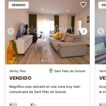
VENDIDO
VE
Venta, Piso
Vent
Sant Feliu de Guíxols
VENDIDO
VE
Magnífico piso ubicado en una zona muy bien
Acog
comunicada de Sant Feliu de Guíxols
la z
2
1
1