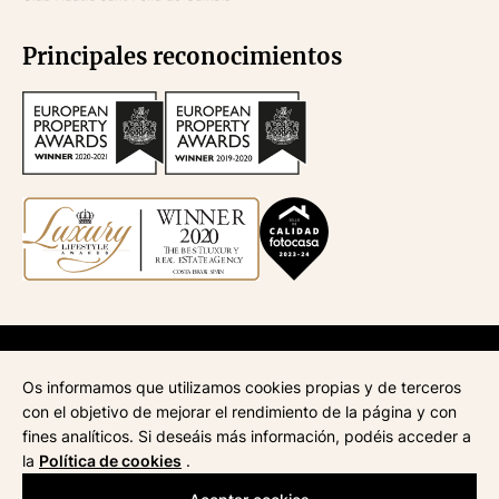
Principales reconocimientos
API
670
| Administración de fincas
945
| ATA
268
| AICAT
4435
Os informamos que utilizamos cookies propias y de terceros
Aviso legal
con el objetivo de mejorar el rendimiento de la página y con
Política de privacidad
fines analíticos. Si deseáis más información, podéis acceder a
Política de cookies
la
Política de cookies
.