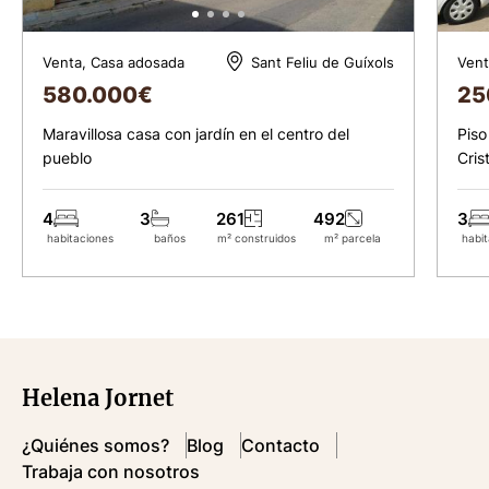
Venta, Casa adosada
Vent
Sant Feliu de Guíxols
580.000
€
25
Maravillosa casa con jardín en el centro del
Piso
pueblo
Cris
4
3
261
492
3
habitaciones
baños
m² construidos
m² parcela
habit
Helena Jornet
¿Quiénes somos?
Blog
Contacto
Trabaja con nosotros