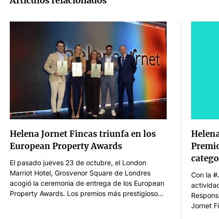
Artículos relacionados
Helena Jornet Fincas triunfa en los
Helena
European Property Awards
Premio
catego
El pasado jueves 23 de octubre, el London
Marriot Hotel, Grosvenor Square de Londres
Con la #
acogió la ceremonia de entrega de los European
activida
Property Awards. Los premios más prestigiosos
Responsa
del sector inmobiliario que cada año, desde
Jornet F
1993, reconocen la labor de arquitectos,
finalist