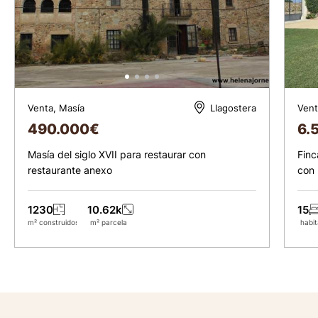
Venta, Masía
Vent
Llagostera
490.000
€
6.
Masía del siglo XVII para restaurar con
Finc
restaurante anexo
con 
1230
10.62k
15
m² construidos
m² parcela
habit