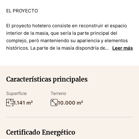
EL PROYECTO
El proyecto hotelero consiste en reconstruir el espacio
interior de la masia, que sería la parte principal del
complejo, però manteniendo su apariencia y elementos
históricos. La parte de la masía dispondría de 17
Leer más
dormitorios Suites y Superiores a de más de la recepción
y lobby.
En la parte trasera de la masía encontraríamos la parte
Características principales
que está pensada como restaurante con su propia cocina,
con espacio de restauración interior y en la terraza.
Superficie
Terreno
1.141 m²
10.000 m²
A de más, este proyecto también contempla la
construcción de 14 bungalows familiares privados, con
una terraza privada muy espaciosa para cada bungalow, y
salida a la pisciana privada del hotel.
Certificado Energético