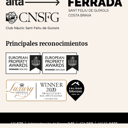
Principales reconocimientos
API
670
| Administración de fincas
945
| ATA
268
| AICAT
4435