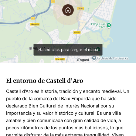
chill-out con una zona infantil, ideal para familias, a
demás también tiene zona de jacuzzi i Spa.
ENTORNO
La finca está situada al lado del centro de la población de
Playa de Aro, la cual dispone de muchos comercios,
Haced click para cargar el mapa
restaurantes y otros servicios abiertos todo el año. Se
encuentra en el corazón de la costa Brava, donde
podemos encontrar algunas de las playas más bonitas de
la zona. Ref 1583.
El entorno de Castell d'Aro
Castell d'Aro es historia, tradición y encanto medieval. Un
pueblo de la comarca del Baix Empordà que ha sido
declarado Bien Cultural de Interés Nacional por su
importancia y su valor histórico y cultural. Es una villa
amable y bien comunicada con gran calidad de vida, a
pocos kilómetros de los puntos más bulliciosos, lo que
permite disfrutar de la más extrema tranquilidad. Viven