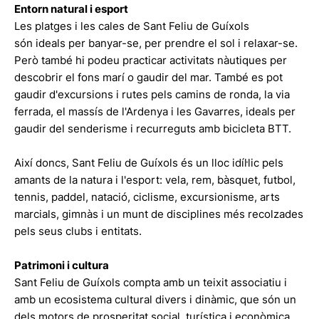
Entorn natural i esport
Les platges i les cales de Sant Feliu de Guíxols
són ideals per banyar-se, per prendre el sol i relaxar-se.
Però també hi podeu practicar activitats nàutiques per
descobrir el fons marí o gaudir del mar. També es pot
gaudir d'excursions i rutes pels camins de ronda, la via
ferrada, el massís de l'Ardenya i les Gavarres, ideals per
gaudir del senderisme i recurreguts amb bicicleta BTT.
Així doncs, Sant Feliu de Guíxols és un lloc idíl·lic pels
amants de la natura i l'esport: vela, rem, bàsquet, futbol,
tennis, paddel, natació, ciclisme, excursionisme, arts
marcials, gimnàs i un munt de disciplines més recolzades
pels seus clubs i entitats.
Patrimoni i cultura
Sant Feliu de Guíxols compta amb un teixit associatiu i
amb un ecosistema cultural divers i dinàmic, que són un
dels motors de prosperitat social, turística i econòmica