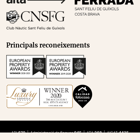
Principals reconeixements
API
670
| Administració de finques
945
| ATA
268
| AICAT
4435