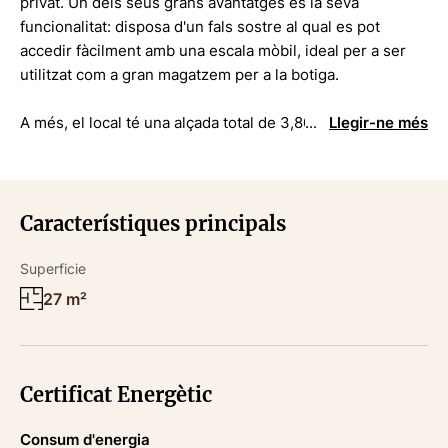
privat. Un dels seus grans avantatges és la seva
funcionalitat: disposa d'un fals sostre al qual es pot
accedir fàcilment amb una escala mòbil, ideal per a ser
utilitzat com a gran magatzem per a la botiga.
A més, el local té una alçada total de 3,80 metres
Llegir-ne més
(comptant l'espai del fals sostre), fet que ofereix un gran
volum de càrrega i moltes possibilitats
d'emmagatzematge extra.
Característiques principals
ENTORN
Superficie
Sant Feliu de Guíxols és un encantador municipi del Baix
27 m²
Empordà, situat a la província de Girona, amb més de
22.000 habitants i conegut per les seves platges
espectaculars i el seu ambient mediterrani. Una ciutat
amable i propera, que és viva tot l'any amb bona qualitat
Certificat Energètic
de vida.
Consum d'energia