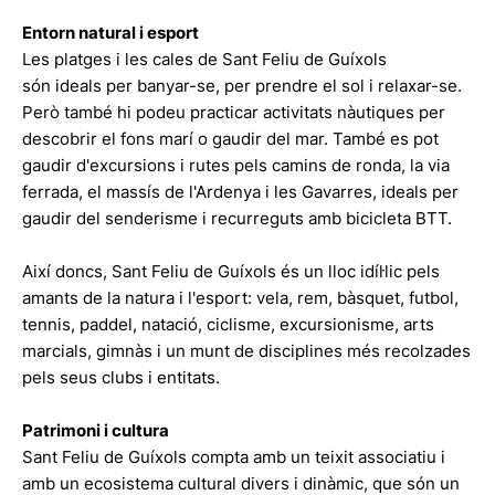
Entorn natural i esport
Les platges i les cales de Sant Feliu de Guíxols
són ideals per banyar-se, per prendre el sol i relaxar-se.
Però també hi podeu practicar activitats nàutiques per
descobrir el fons marí o gaudir del mar. També es pot
gaudir d'excursions i rutes pels camins de ronda, la via
ferrada, el massís de l'Ardenya i les Gavarres, ideals per
gaudir del senderisme i recurreguts amb bicicleta BTT.
Així doncs, Sant Feliu de Guíxols és un lloc idíl·lic pels
amants de la natura i l'esport: vela, rem, bàsquet, futbol,
tennis, paddel, natació, ciclisme, excursionisme, arts
marcials, gimnàs i un munt de disciplines més recolzades
pels seus clubs i entitats.
Patrimoni i cultura
Sant Feliu de Guíxols compta amb un teixit associatiu i
amb un ecosistema cultural divers i dinàmic, que són un