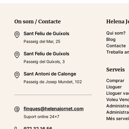
On som / Contacte
Helena J
Qui som?
Sant Feliu de Guíxols
Blog
Passeig del Mar, 25
Contacte
Treballa a
Sant Feliu de Guíxols
Passeig del Guíxols, 3
Serveis
Sant Antoni de Calonge
Comprar
Passeig de Josep Mundet, 102
Lloguer
Lloguer va
Voleu Ven
Administra
finques@helenajornet.com
Administra
Suport online 24x7
Més servei
972 32 16 56