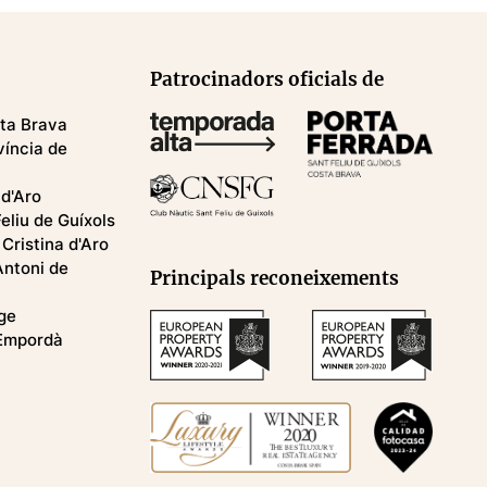
Patrocinadors oficials de
sta Brava
víncia de
 d'Aro
eliu de Guíxols
Cristina d'Aro
Antoni de
Principals reconeixements
ge
 Empordà