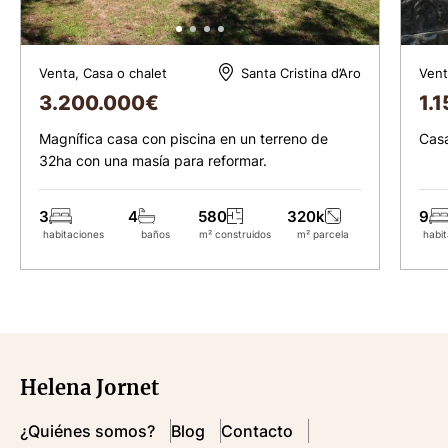
Venta, Casa o chalet
Vent
Santa Cristina d’Aro
3.200.000
€
1.
Magnífica casa con piscina en un terreno de
Casa
32ha con una masía para reformar.
3
4
580
320k
9
habitaciones
baños
m² construidos
m² parcela
habit
Helena Jornet
¿Quiénes somos?
Blog
Contacto