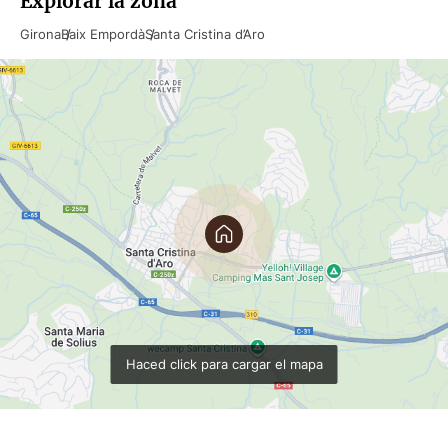
Explorar la zona
Girona
Baix Empordà
Santa Cristina d’Aro
Haced click para cargar el mapa