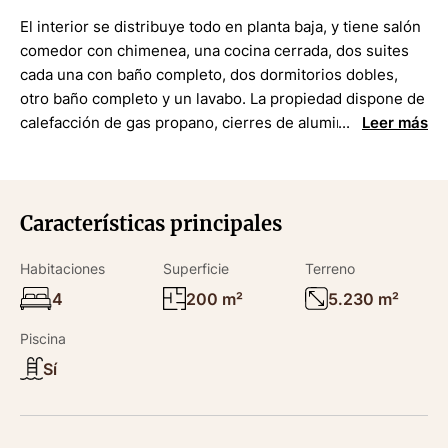
El interior se distribuye todo en planta baja, y tiene salón
comedor con chimenea, una cocina cerrada, dos suites
cada una con baño completo, dos dormitorios dobles,
otro baño completo y un lavabo. La propiedad dispone de
calefacción de gas propano, cierres de aluminio, sistema
Leer más
de alarma, garaje, bodega, lavadero, riego automático y
pozo. Hay una casita auxiliar con un dormitorio y un baño.
Ref. 3450
Características principales
En perfecto estado.
Habitaciones
Superficie
Terreno
Superficie útil: 84,06 m²
4
200 m²
5.230 m²
Superficie construida: 200 m²
Piscina
Sí
CH: G00915618001
ITP: Tipo vigente. Gastos notariales y registrales según