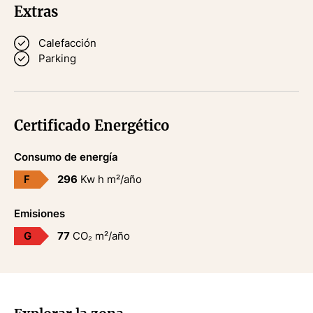
arancel. No incluidos en el precio.
Extras
Número de Registro AICAT: 4435
Calefacción
Parking
Número API: 670
Gran tenedor: No
Certificado Energético
Consumo de energía
F
296
Kw h m²/año
Emisiones
G
77
CO₂ m²/año