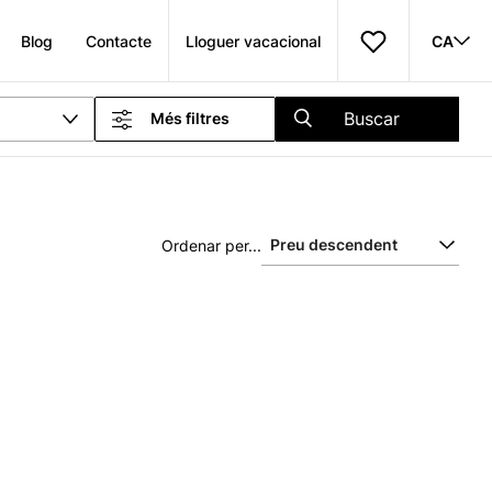
Blog
Contacte
Lloguer vacacional
CA
Buscar
Més filtres
Ordenar per...