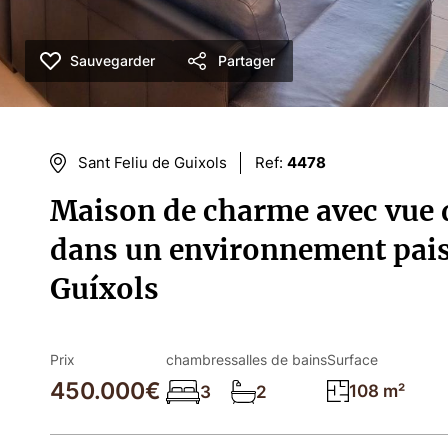
Sauvegarder
Partager
Sant Feliu de Guixols
Ref:
4478
Maison de charme avec vue 
dans un environnement paisi
Guíxols
Prix
chambres
salles de bains
Surface
450.000€
108 m²
3
2