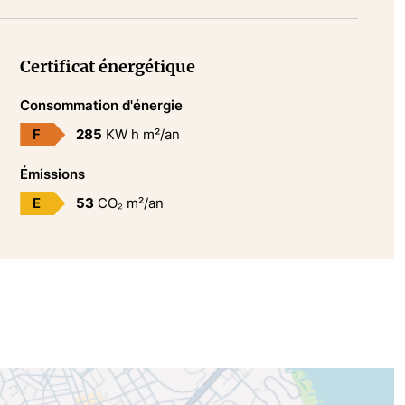
Certificat énergétique
Consommation d'énergie
F
285
KW h m²/an
Émissions
E
53
CO₂ m²/an