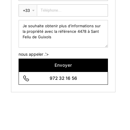
+33
nous appeler .'>
Envoyer
972 32 16 56