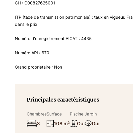
CH : G00827625001
ITP (taxe de transmission patrimoniale) : taux en vigueur. Frai
dans le prix.
Numéro d'enregistrement AICAT : 4435
Numéro API : 670
Grand propriétaire : Non
Principales caractéristiques
Chambres
Surface
Piscine
Jardin
3
108 m²
Oui
Oui