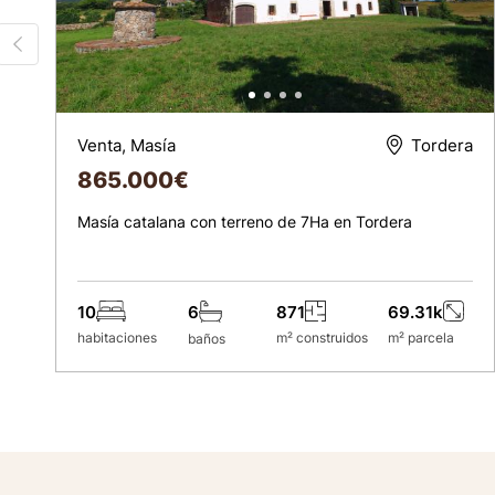
Venta, Masía
Tordera
865.000
€
Masía catalana con terreno de 7Ha en Tordera
10
871
69.31k
6
habitaciones
m² construidos
m² parcela
baños