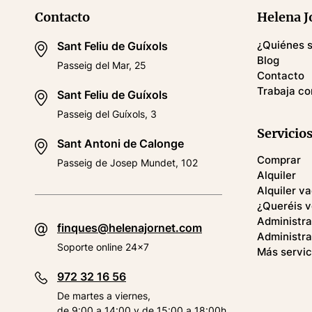
Contacto
Helena J
¿Quiénes 
Sant Feliu de Guíxols
Blog
Passeig del Mar, 25
Contacto
Trabaja co
Sant Feliu de Guíxols
Passeig del Guíxols, 3
Servicio
Sant Antoni de Calonge
Comprar
Passeig de Josep Mundet, 102
Alquiler
Alquiler v
¿Queréis 
Administr
finques@helenajornet.com
Administra
Soporte online 24x7
Más servic
972 32 16 56
De martes a viernes,
de 9:00 a 14:00 y de 15:00 a 18:00h