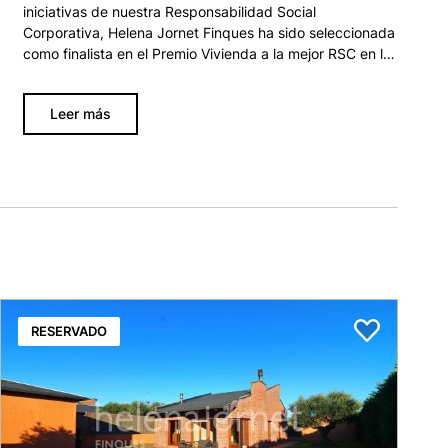
iniciativas de nuestra Responsabilidad Social
Corporativa, Helena Jornet Finques ha sido seleccionada
como finalista en el Premio Vivienda a la mejor RSC en la
nueva edición de los Premios Fotocasa Pro 2025. En esta
categoría, Fotocasa reconoce iniciativas del sector
Leer más
inmobiliario que van más allá del negocio y contribuyen.
Helena Jornet ha afirmado que "el solo hecho de ser
finalistas ya es un gran reconocimiento que supone para
nosotros una reafirmación del camino que hemos
escogido: vincular la actividad…
RESERVADO