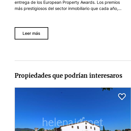
entrega de los European Property Awards. Los premios
más prestigiosos del sector inmobiliario que cada año,
desde 1993, reconocen la labor de arquitectos,
constructoras, interioristas e inmobiliarias de todo el
continente europeo. Helena Jornet, Roger, Mariona y Pol,
en representación de Helena Jornet Finques, han viajado
Leer más
a Londres para asistir a la ceremonia de entrega de los
European Property Awards para recoger los cuatro
premios a los que estábamos nominados.…
Propiedades que podrían interesaros