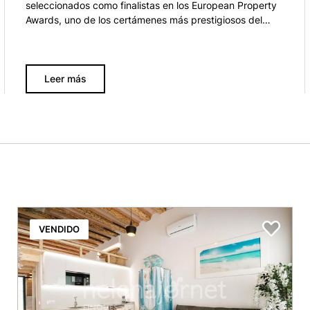
seleccionados como finalistas en los European Property
Awards, uno de los certámenes más prestigiosos del
sector inmobiliario a escala europea, y que reconocen
cada año a las empresas y profesionales que destacan
por su excelencia, innovación y servicio del sector
inmobiliario, de la arquitectura y del diseño de interiores.
Leer más
Los European Property Awards ya premiaron a Helena
Jornet Finques en los años 2019 y 2020. Este año, nos…
VENDIDO