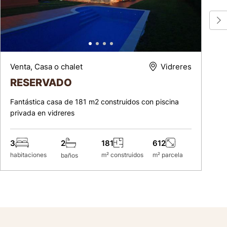
Venta, Casa o chalet
Vidreres
RESERVADO
Fantástica casa de 181 m2 construidos con piscina
privada en vidreres
3
181
612
2
habitaciones
m² construidos
m² parcela
baños