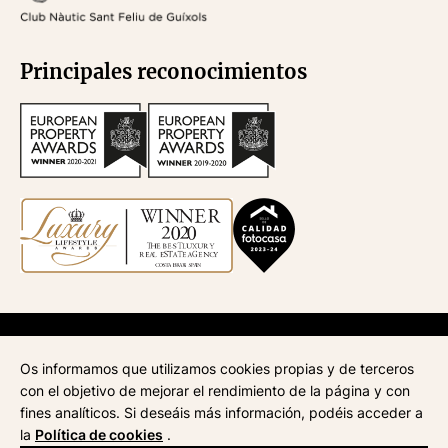
Principales reconocimientos
API
670
| Administración de fincas
945
| ATA
268
| AICAT
4435
Os informamos que utilizamos cookies propias y de terceros
Aviso legal
con el objetivo de mejorar el rendimiento de la página y con
Política de privacidad
fines analíticos. Si deseáis más información, podéis acceder a
Política de cookies
la
Política de cookies
.