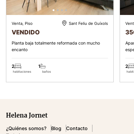
Venta, Piso
Vent
Sant Feliu de Guíxols
VENDIDO
35
Planta baja totalmente reformada con mucho
Apar
encanto
espe
2
1
2
habitaciones
baños
habit
Helena Jornet
¿Quiénes somos?
Blog
Contacto