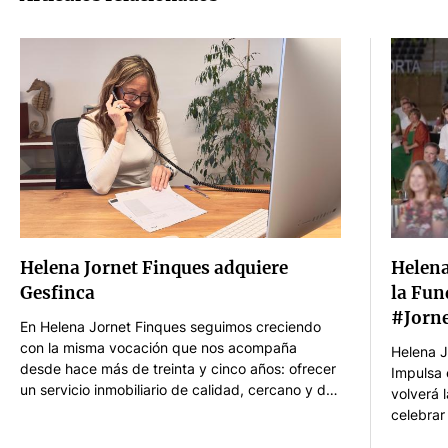
Helena Jornet Finques adquiere
Helena
Gesfinca
la Fun
#Jorne
En Helena Jornet Finques seguimos creciendo
con la misma vocación que nos acompaña
Helena J
desde hace más de treinta y cinco años: ofrecer
Impulsa 
un servicio inmobiliario de calidad, cercano y de
volverá 
confianza en la Costa Brava. Nos hace mucha
celebrar
ilusión anunciar que hemos incorporado la
Muchas g