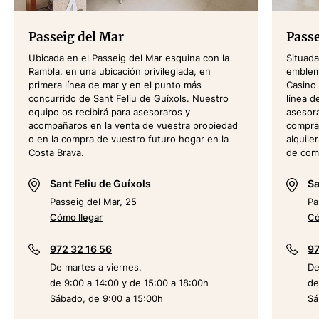
Passeig del Mar
Passe
Ubicada en el Passeig del Mar esquina con la
Situada
Rambla, en una ubicación privilegiada, en
emblemá
primera línea de mar y en el punto más
Casino 
concurrido de Sant Feliu de Guíxols. Nuestro
línea d
equipo os recibirá para asesoraros y
asesora
acompañaros en la venta de vuestra propiedad
comprav
o en la compra de vuestro futuro hogar en la
alquile
Costa Brava.
de com
Sant Feliu de Guíxols
Sa
Passeig del Mar, 25
Pa
Cómo llegar
Có
972 32 16 56
97
De martes a viernes,
De
de 9:00 a 14:00 y de 15:00 a 18:00h
de
Sábado, de 9:00 a 15:00h
Sá